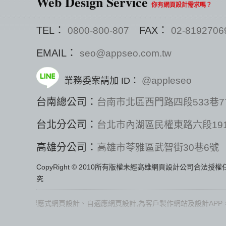
Web Design Service
你有網頁設計需求嗎？
TEL：
FAX：
0800-800-807
02-8192706
EMAIL：
seo@appseo.com.tw
@appleseo
業務委案請加 ID：
台南總公司：
台南市北區西門路四段533巷7
台北分公司：
台北市內湖區民權東路六段191
高雄分公司：
高雄市苓雅區武智街30巷6號
CopyRight © 2010所有版權未經高雄網頁設計公司合法授
究
又稱響應式網頁設計、自適應網頁設計,為客戶製作網站及設計APP，從