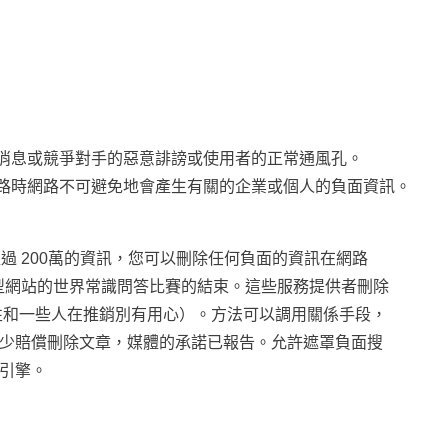
消息或競爭對手的惡意誹謗或使用者的正常通風孔。
路時網路不可避免地會產生有關的企業或個人的負面資訊。
過 200萬的資訊，您可以刪除任何負面的資訊在網路
定的大型網站的世界常識問答比賽的結束。這些服務提供者刪除
性和一些人在推銷別有用心）。方法可以調用關係手段，
多少賠償刪除文章，媒體的承諾已報告。允許遮罩負面搜
 引擎。