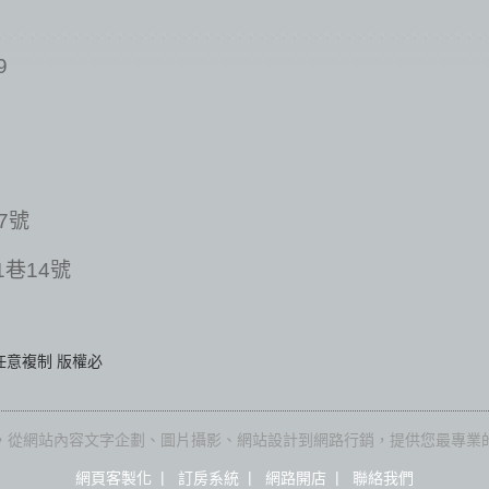
9
7號
巷14號
權任意複制 版權必
網站內容文字企劃、圖片攝影、網站設計到網路行銷，提供您最專業的網站設
|
|
|
網頁客製化
訂房系統
網路開店
聯絡我們