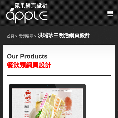
訂單保證
Guarantee
洪瑞珍三明治網頁設計
首頁
>
案例展示
>
案例展示
Showcase
SEO關鍵字
SEO
Our Products
網頁設計
餐飲類網頁設計
WebDesign
SEO搬家
Seomove
促銷專案
Event
聯絡我們
Contact